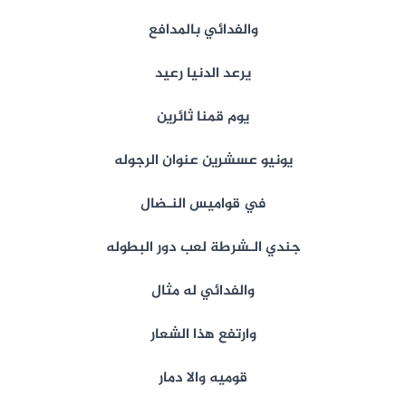
والفدائي بالمدافع
يرعد الدنيا رعيد
يوم قمنا ثائرين
يونيو عسشرين عنوان الرجوله
في قواميس النـضال
جندي الـشرطة لعب دور البطوله
والفدائي له مثال
وارتفع هذا الشعار
قوميه والا دمار