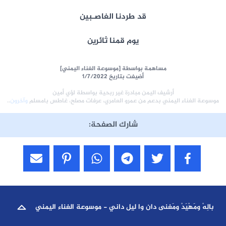
قد طردنا الغاصـبين
يوم قمنا ثائرين
مساهمة بواسطة [موسوعة الغناء اليمني]
أضيفت بتاريخ 1/7/2022
أرشيف اليمن مبادرة غير ربحية بواسطة لؤي أمين
موسوعة الغناء اليمني بدعم من عمرو العامري، عرفات مصلح، غاطس بامسلم
وآخرون
..
شارك الصفحة:
بالِهْ ومَهْيَدْ ومَغنى دان وا ليل داني - موسوعة الغناء اليمني