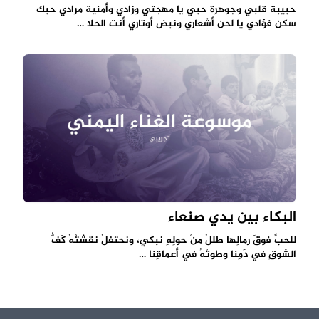
حبيبة قلبي وجوهرة ﺣﺒﻲ ﻳﺎ ﻣﻬﺠﺘﻲ ﻭﺯﺍﺩﻱ ﻭﺃﻣﻨﻴﺔ ﻣﺮﺍﺩﻱ ﺣﺒﻚ
ﺳﻜﻦ ﻓﺆﺍﺩﻱ ﻳﺎ ﻟﺤﻦ ﺃﺷﻌﺎﺭﻱ ﻭﻧﺒﺾ ﺃﻭﺗﺎﺭﻱ ﺃﻧﺖ ﺍﻟﺤﻼ‌ …
البكاء بين يدي صنعاء
للحبِّ فوقَ رمالِها طللُ منْ حولِهِ نبكي، ونحتفلُ نقشتْهُ كَفُّ
الشوقِ في دَمِنا وطوتْهُ في أعماقِنا …