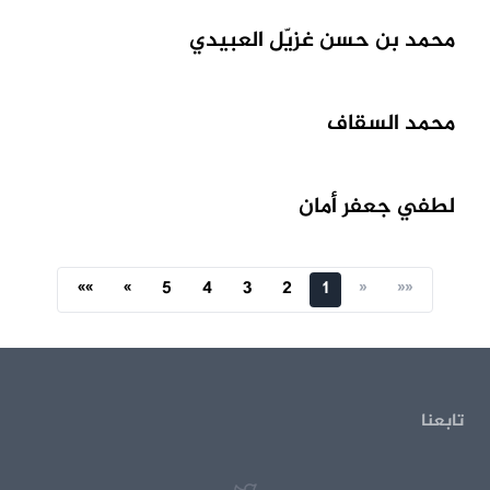
محمد بن حسن غزيّل العبيدي
محمد السقاف
لطفي جعفر أمان
»»
»
5
4
3
2
1
«
««
تابعنا