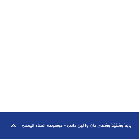
بالِهْ ومَهْيَدْ ومَغنى دان وا ليل داني - موسوعة الغناء اليمني