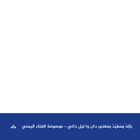
بالِهْ ومَهْيَدْ ومَغنى دان وا ليل داني - موسوعة الغناء اليمني