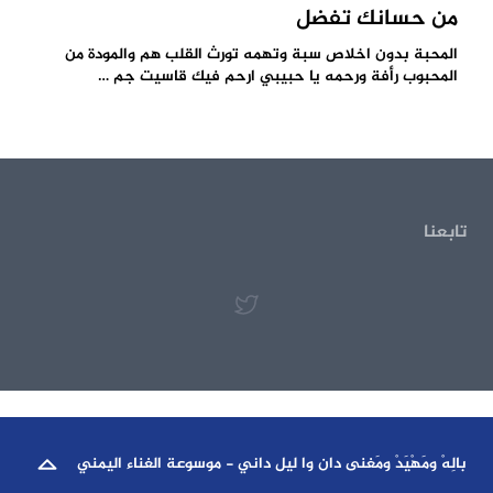
من حسانك تفضل
المحبة بدون اخلاص سبة وتهمه تورث القلب هم والمودة من
المحبوب رأفة ورحمه يا حبيبي ارحم فيك قاسيت جم …
تابعنا
بالِهْ ومَهْيَدْ ومَغنى دان وا ليل داني - موسوعة الغناء اليمني